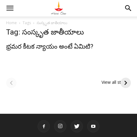
Home
Tags
సంస్కృత జాతీయాలు
Tag: సంస్కృత జాతీయాలు
భ్రమర కీటక న్యాయం అంటే ఏమిటి?
ఆషాఢ అమావాస్య:
ఆషాఢ పౌర్ణమి 2026:
పితృదేవతల ఆశీర్వాదం
ఇంద్రకీలాద్రి గిరి ప్రదక్షిణ
View all stories
పొందే పవిత్ర రోజు