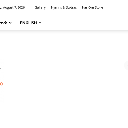
y, August 7, 2026
Gallery
Hymns & Stotras
HariOm Store
లుగు
ENGLISH