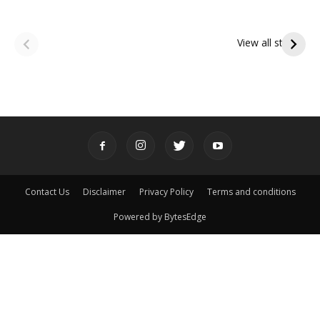
ఆషాఢ అమావాస్య:
ఆషాఢ పౌర్ణమి 2026:
పితృదేవతల ఆశీర్వాదం
ఇంద్రకీలాద్రి గిరి ప్రదక్షిణ
View all stories
పొందే పవిత్ర రోజు
Contact Us
Disclaimer
Privacy Policy
Terms and conditions
Powered by BytesEdge