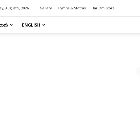
y, August 9, 2026
Gallery
Hymns & Stotras
HariOm Store
లుగు
ENGLISH