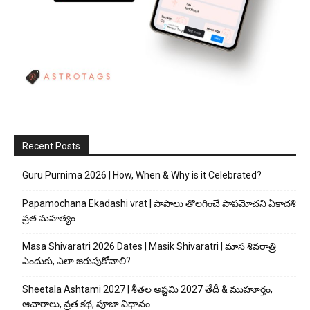
Recent Posts
Guru Purnima 2026 | How, When & Why is it Celebrated?
Papamochana Ekadashi vrat | పాపాలు తొలగించే పాపమోచని ఏకాదశి
వ్రత మహత్యం
Masa Shivaratri 2026 Dates | Masik Shivaratri | మాస శివరాత్రి
ఎందుకు, ఎలా జరుపుకోవాలి?
Sheetala Ashtami 2027 | శీతల అష్టమి 2027 తేదీ & ముహూర్తం,
ఆచారాలు, వ్రత కథ, పూజా విధానం