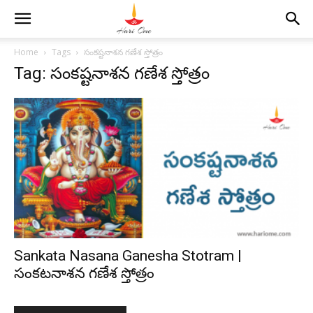
Home
Tags
సంకష్టనాశన గణేశ స్తోత్రం
Tag: సంకష్టనాశన గణేశ స్తోత్రం
Sankata Nasana Ganesha Stotram |
సంకటనాశన గణేశ స్తోత్రం