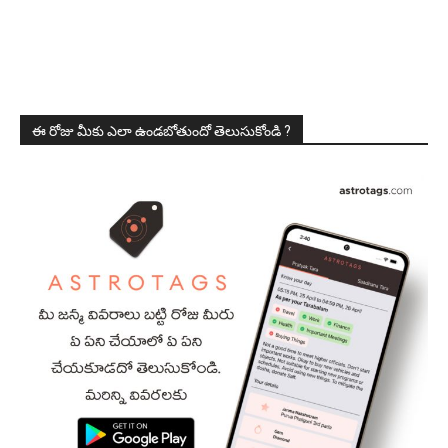
ఈ రోజు మీకు ఎలా ఉండబోతుందో తెలుసుకోండి ?