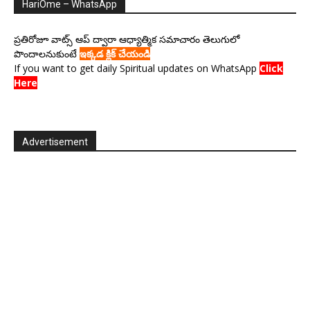
HariOme – WhatsApp
ప్రతిరోజూ వాట్స్ ఆప్ ద్వారా ఆధ్యాత్మిక సమాచారం తెలుగులో
పొందాలనుకుంటే
ఇక్కడ క్లిక్ చేయండి
If you want to get daily Spiritual updates on WhatsApp
Click
Here
Advertisement