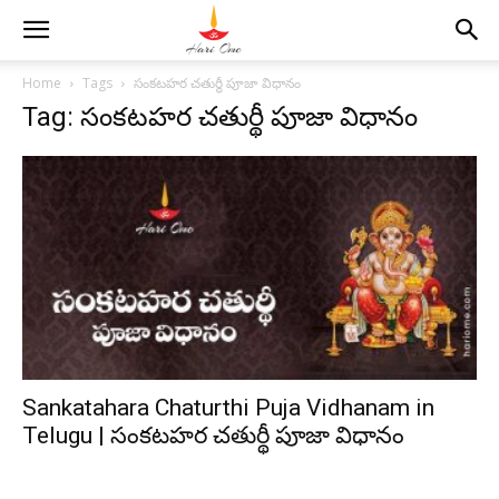
Home
Tags
సంకటహర చతుర్థీ పూజా విధానం
Tag: సంకటహర చతుర్థీ పూజా విధానం
Sankatahara Chaturthi Puja Vidhanam in
Telugu | సంకటహర చతుర్థీ పూజా విధానం