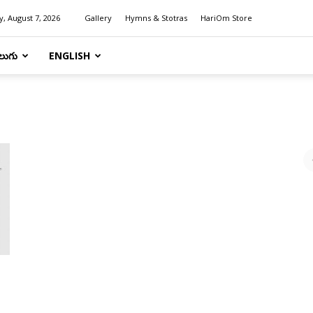
y, August 7, 2026
Gallery
Hymns & Stotras
HariOm Store
లుగు
ENGLISH