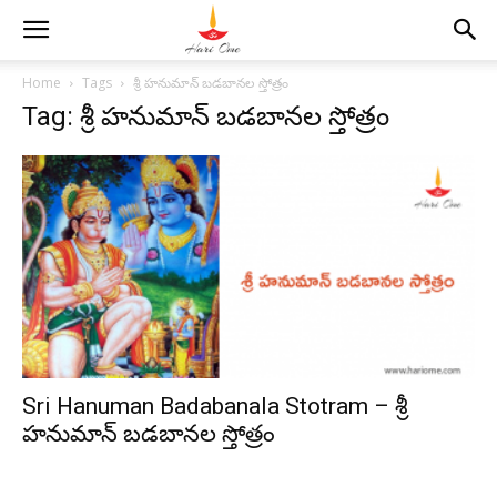
Home
Tags
శ్రీ హనుమాన్ బడబానల స్తోత్రం
Tag: శ్రీ హనుమాన్ బడబానల స్తోత్రం
Sri Hanuman Badabanala Stotram – శ్రీ
హనుమాన్ బడబానల స్తోత్రం