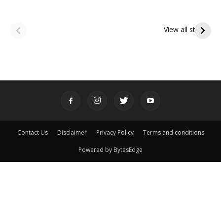
ఆషాఢ అమావాస్య:
ఆషాఢ పౌర్ణమి 2026:
పితృదేవతల ఆశీర్వాదం
ఇంద్రకీలాద్రి గిరి ప్రదక్షిణ
View all stories
పొందే పవిత్ర రోజు
Contact Us
Disclaimer
Privacy Policy
Terms and conditions
Powered by BytesEdge