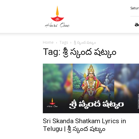
Hari
Satur
Ome
తె
Home
Tags
శ్రీ స్కంద షట్కం
Tag: శ్రీ స్కంద షట్కం
Sri Skanda Shatkam Lyrics in
Telugu | శ్రీ స్కంద షట్కం