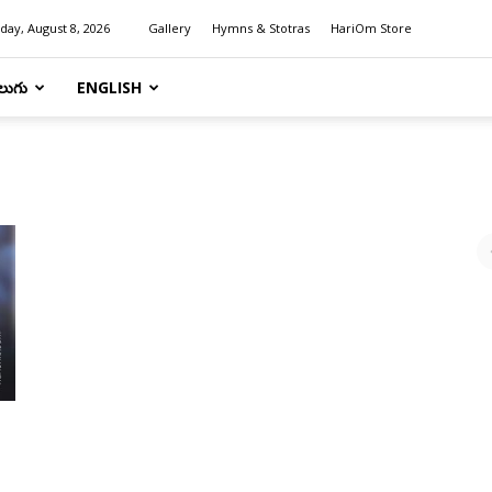
day, August 8, 2026
Gallery
Hymns & Stotras
HariOm Store
లుగు
ENGLISH