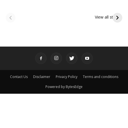
ఆషాఢ అమావాస్య:
ఆషాఢ పౌర్ణమి 2026:
పితృదేవతల ఆశీర్వాదం
ఇంద్రకీలాద్రి గిరి ప్రదక్షిణ
View all stories
పొందే పవిత్ర రోజు
Contact Us
Disclaimer
Privacy Policy
Terms and conditions
Powered by BytesEdge