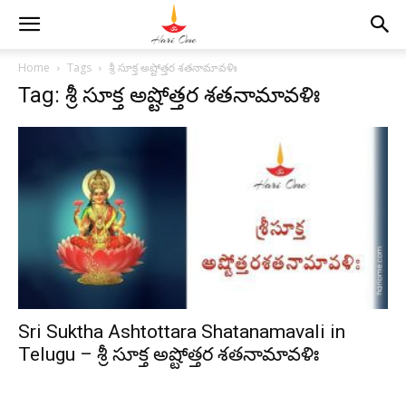
Home
Tags
శ్రీ సూక్త అష్టోత్తర శతనామావళిః
Tag: శ్రీ సూక్త అష్టోత్తర శతనామావళిః
Sri Suktha Ashtottara Shatanamavali in
Telugu – శ్రీ సూక్త అష్టోత్తర శతనామావళిః