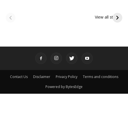
ఆషాఢ అమావాస్య:
ఆషాఢ పౌర్ణమి 2026:
పితృదేవతల ఆశీర్వాదం
ఇంద్రకీలాద్రి గిరి ప్రదక్షిణ
View all stories
పొందే పవిత్ర రోజు
Contact Us
Disclaimer
Privacy Policy
Terms and conditions
Powered by BytesEdge