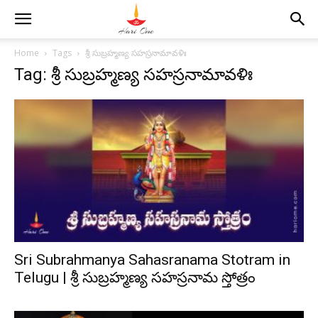
Home
Tags
శ్రీ సుబ్రహ్మణ్య సహస్రనామావళిః
Tag: శ్రీ సుబ్రహ్మణ్య సహస్రనామావళిః
Sri Subrahmanya Sahasranama Stotram in
Telugu | శ్రీ సుబ్రహ్మణ్య సహస్రనామ స్తోత్రం