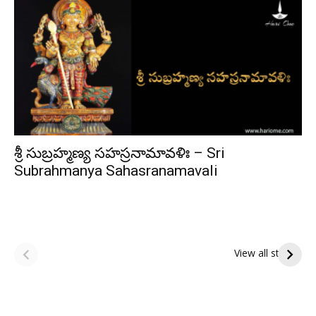
శ్రీ సుబ్రహ్మణ్య సహస్రనామావళిః – Sri
Subrahmanya Sahasranamavali
ఆషాఢ పౌర్ణమి 2026:
Tholi Ekadashi
ఇంద్రకీలాద్రి గిరి ప్రదక్షిణ
Shubhakanshalu
View all stories
Tholi
రా
Ekadashi
క
Shubhakanshalu
ద
మ