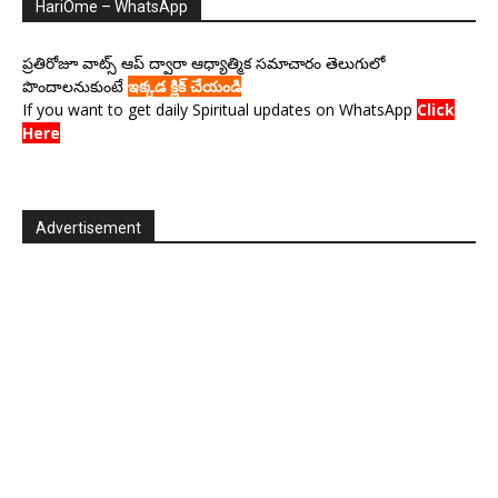
HariOme – WhatsApp
ప్రతిరోజూ వాట్స్ ఆప్ ద్వారా ఆధ్యాత్మిక సమాచారం తెలుగులో
పొందాలనుకుంటే
ఇక్కడ క్లిక్ చేయండి
If you want to get daily Spiritual updates on WhatsApp
Click
Here
Advertisement