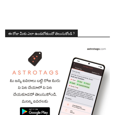
ఈ రోజు మీకు ఎలా ఉండబోతుందో తెలుసుకోండి ?