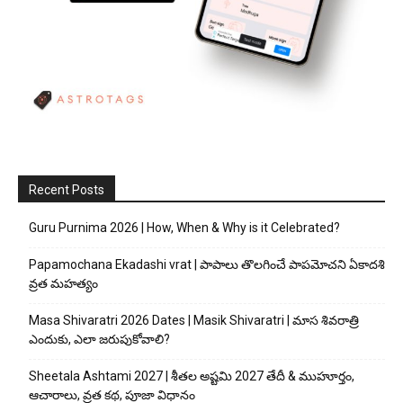
Recent Posts
Guru Purnima 2026 | How, When & Why is it Celebrated?
Papamochana Ekadashi vrat | పాపాలు తొలగించే పాపమోచని ఏకాదశి
వ్రత మహత్యం
Masa Shivaratri 2026 Dates | Masik Shivaratri | మాస శివరాత్రి
ఎందుకు, ఎలా జరుపుకోవాలి?
Sheetala Ashtami 2027 | శీతల అష్టమి 2027 తేదీ & ముహూర్తం,
ఆచారాలు, వ్రత కథ, పూజా విధానం