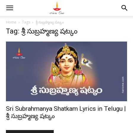
Home
Tags
శ్రీ సుబ్రహ్మణ్య షట్కం
Tag: శ్రీ సుబ్రహ్మణ్య షట్కం
Sri Subrahmanya Shatkam Lyrics in Telugu |
శ్రీ సుబ్రహ్మణ్య షట్కం