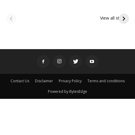
ఆషాఢ అమావాస్య:
ఆషాఢ పౌర్ణమి 2026:
పితృదేవతల ఆశీర్వాదం
ఇంద్రకీలాద్రి గిరి ప్రదక్షిణ
View all stories
పొందే పవిత్ర రోజు
Contact Us
Disclaimer
Privacy Policy
Terms and conditions
Powered by BytesEdge