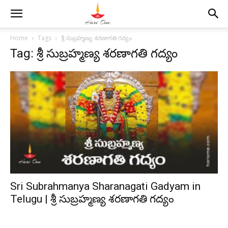
Home
Tags
శ్రీ సుబ్రహ్మణ్య శరణాగతి గద్యం
Tag: శ్రీ సుబ్రహ్మణ్య శరణాగతి గద్యం
Sri Subrahmanya Sharanagati Gadyam in
Telugu | శ్రీ సుబ్రహ్మణ్య శరణాగతి గద్యం