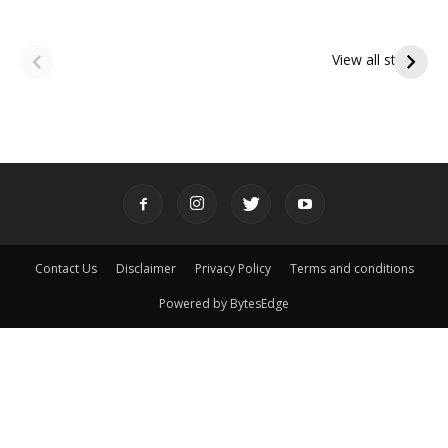
ఆషాఢ అమావాస్య:
ఆషాఢ పౌర్ణమి 2026:
పితృదేవతల ఆశీర్వాదం
ఇంద్రకీలాద్రి గిరి ప్రదక్షిణ
View all stories
పొందే పవిత్ర రోజు
Contact Us
Disclaimer
Privacy Policy
Terms and conditions
Powered by BytesEdge