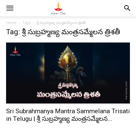
Home
Tags
శ్రీ సుబ్రహ్మణ్య మంత్రసమ్మేలన త్రిశతీ
Tag: శ్రీ సుబ్రహ్మణ్య మంత్రసమ్మేలన త్రిశతీ
Sri Subrahmanya Mantra Sammelana Trisati
in Telugu | శ్రీ సుబ్రహ్మణ్య మంత్రసమ్మేలన...