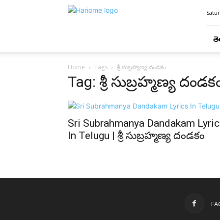
Hari
Satur
Ome
తె
Home
Tags
శ్రీ సుబ్రహ్మణ్య దండకం
Tag: శ్రీ సుబ్రహ్మణ్య దండక
Sri Subrahmanya Dandakam Lyric
In Telugu | శ్రీ సుబ్రహ్మణ్య దండకం
FA