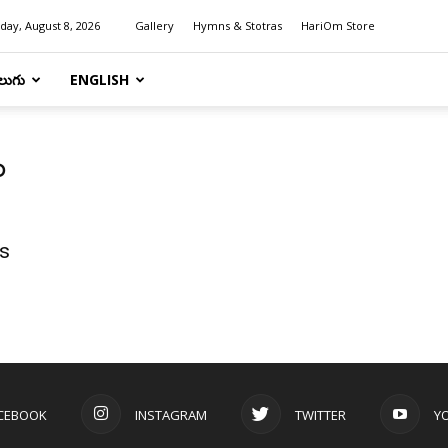
day, August 8, 2026
Gallery
Hymns & Stotras
HariOm Store
లుగు
ENGLISH
ం
s
CEBOOK
INSTAGRAM
TWITTER
Y