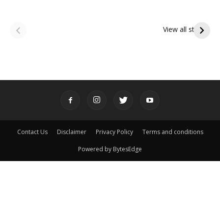
ఆషాఢ అమావాస్య:
ఆషాఢ పౌర్ణమి 2026:
పితృదేవతల ఆశీర్వాదం
ఇంద్రకీలాద్రి గిరి ప్రదక్షిణ
View all stories
పొందే పవిత్ర రోజు
Contact Us
Disclaimer
Privacy Policy
Terms and conditions
Powered by BytesEdge