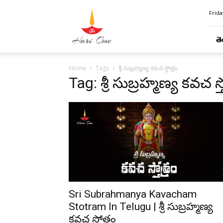
Hari
Frida
Ome
తె
Home
Tags
శ్రీ సుబ్రహ్మణ్య కవచ స్తోత్రం
Tag: శ్రీ సుబ్రహ్మణ్య కవచ స్త
Sri Subrahmanya Kavacham
Stotram In Telugu | శ్రీ సుబ్రహ్మణ్య
కవచ స్తోత్రం