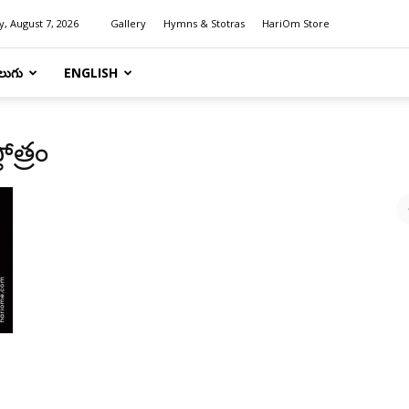
y, August 7, 2026
Gallery
Hymns & Stotras
HariOm Store
లుగు
ENGLISH
ోత్రం