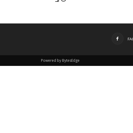
FA
Powered by BytesEdge