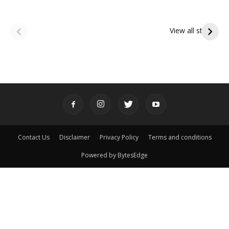
ఆషాఢ అమావాస్య:
ఆషాఢ పౌర్ణమి 2026:
పితృదేవతల ఆశీర్వాదం
ఇంద్రకీలాద్రి గిరి ప్రదక్షిణ
View all stories
పొందే పవిత్ర రోజు
Contact Us
Disclaimer
Privacy Policy
Terms and conditions
Powered by BytesEdge