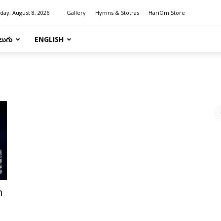
day, August 8, 2026
Gallery
Hymns & Stotras
HariOm Store
లుగు
ENGLISH
2
n