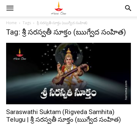
Home
Tags
శ్రీ సరస్వతీ సూక్తం (ఋగ్వేద సంహిత)
Tag: శ్రీ సరస్వతీ సూక్తం (ఋగ్వేద సంహిత)
Saraswathi Suktam (Rigveda Samhita)
Telugu | శ్రీ సరస్వతీ సూక్తం (ఋగ్వేద సంహిత)