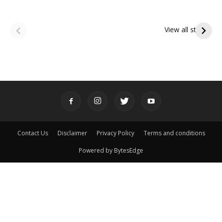
ఆషాఢ అమావాస్య:
ఆషాఢ పౌర్ణమి 2026:
పితృదేవతల ఆశీర్వాదం
ఇంద్రకీలాద్రి గిరి ప్రదక్షిణ
View all stories
పొందే పవిత్ర రోజు
Contact Us
Disclaimer
Privacy Policy
Terms and conditions
Powered by BytesEdge