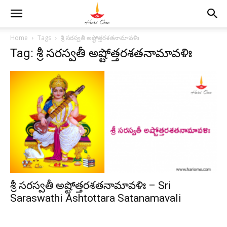
Home
Tags
శ్రీ సరస్వతీ అష్టోత్తరశతనామావళిః
Tag: శ్రీ సరస్వతీ అష్టోత్తరశతనామావళిః
శ్రీ సరస్వతీ అష్టోత్తరశతనామావళిః – Sri
Saraswathi Ashtottara Satanamavali