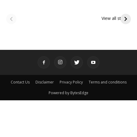
ఆషాఢ అమావాస్య:
ఆషాఢ పౌర్ణమి 2026:
పితృదేవతల ఆశీర్వాదం
ఇంద్రకీలాద్రి గిరి ప్రదక్షిణ
View all stories
పొందే పవిత్ర రోజు
Contact Us
Disclaimer
Privacy Policy
Terms and conditions
Powered by BytesEdge