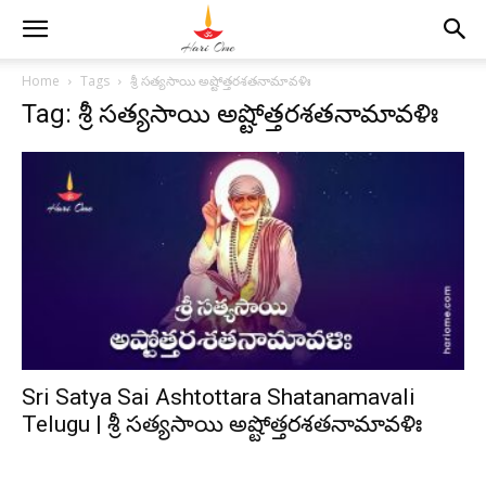
Home
Tags
శ్రీ సత్యసాయి అష్టోత్తరశతనామావళిః
Tag: శ్రీ సత్యసాయి అష్టోత్తరశతనామావళిః
Sri Satya Sai Ashtottara Shatanamavali
Telugu | శ్రీ సత్యసాయి అష్టోత్తరశతనామావళిః