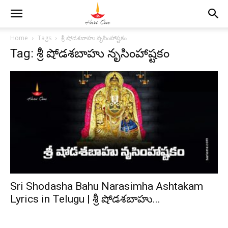
Home
Tags
శ్రీ షోడశబాహు నృసింహాష్టకం
Tag: శ్రీ షోడశబాహు నృసింహాష్టకం
Sri Shodasha Bahu Narasimha Ashtakam
Lyrics in Telugu | శ్రీ షోడశబాహు...