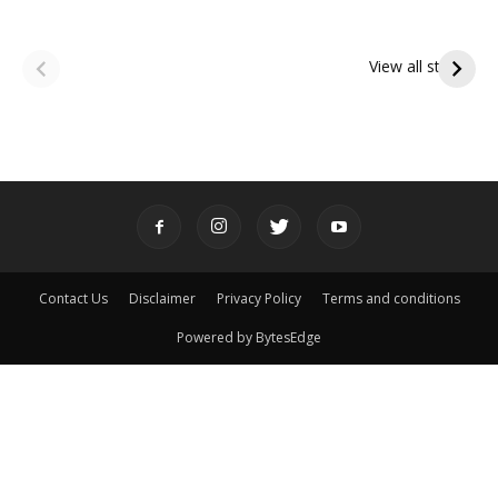
ఆషాఢ అమావాస్య:
ఆషాఢ పౌర్ణమి 2026:
పితృదేవతల ఆశీర్వాదం
ఇంద్రకీలాద్రి గిరి ప్రదక్షిణ
View all stories
పొందే పవిత్ర రోజు
Contact Us
Disclaimer
Privacy Policy
Terms and conditions
Powered by BytesEdge