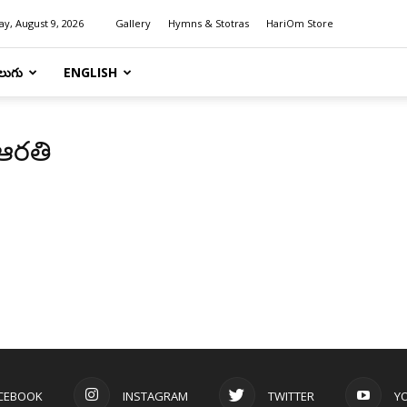
y, August 9, 2026
Gallery
Hymns & Stotras
HariOm Store
లుగు
ENGLISH
 ఆరతి
CEBOOK
INSTAGRAM
TWITTER
Y