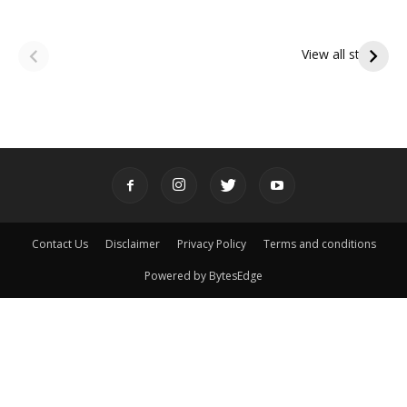
ఆషాఢ అమావాస్య:
ఆషాఢ పౌర్ణమి 2026:
పితృదేవతల ఆశీర్వాదం
ఇంద్రకీలాద్రి గిరి ప్రదక్షిణ
View all stories
పొందే పవిత్ర రోజు
Contact Us
Disclaimer
Privacy Policy
Terms and conditions
Powered by BytesEdge