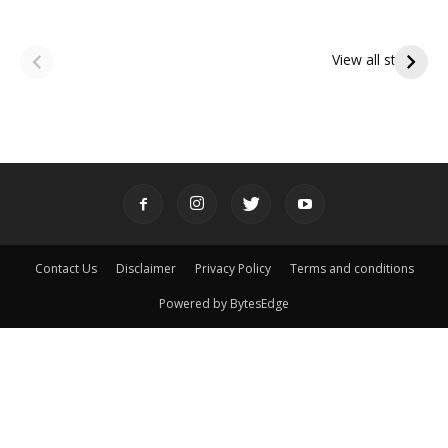
ఆషాఢ అమావాస్య:
ఆషాఢ పౌర్ణమి 2026:
పితృదేవతల ఆశీర్వాదం
ఇంద్రకీలాద్రి గిరి ప్రదక్షిణ
View all stories
పొందే పవిత్ర రోజు
Contact Us
Disclaimer
Privacy Policy
Terms and conditions
Powered by BytesEdge