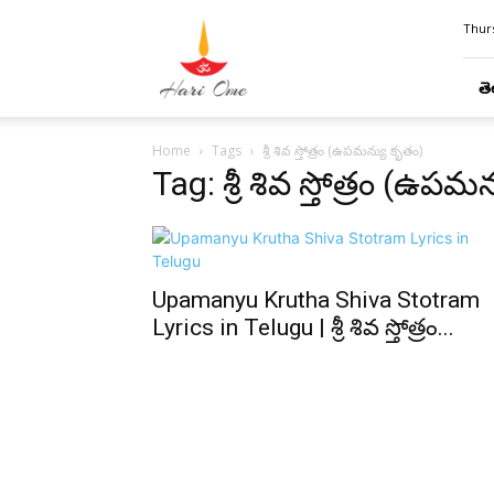
Hari
Thurs
Ome
తె
Home
Tags
శ్రీ శివ స్తోత్రం (ఉపమన్యు కృతం)
Tag: శ్రీ శివ స్తోత్రం (ఉప
Upamanyu Krutha Shiva Stotram
Lyrics in Telugu | శ్రీ శివ స్తోత్రం...