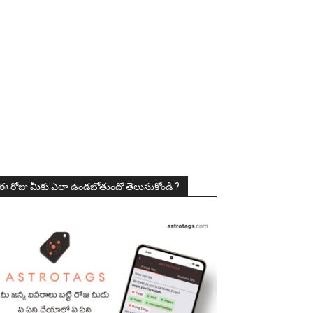
ఈ రోజు మీకు ఎలా ఉండబోతుందో తెలుసుకోండి ?