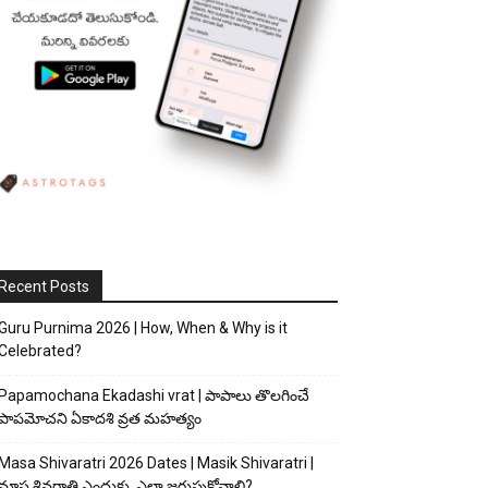
Recent Posts
Guru Purnima 2026 | How, When & Why is it
Celebrated?
Papamochana Ekadashi vrat | పాపాలు తొలగించే
పాపమోచని ఏకాదశి వ్రత మహత్యం
Masa Shivaratri 2026 Dates | Masik Shivaratri |
మాస శివరాత్రి ఎందుకు, ఎలా జరుపుకోవాలి?