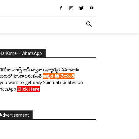
HariOme – WhatsApp
రతిరోజూ వాట్స్ ఆప్ ద్వారా ఆధ్యాత్మిక సమాచారం
లుగులో పొందాలనుకుంటే
ఇక్కడ క్లిక్ చేయండి
 you want to get daily Spiritual updates on
hatsApp
Click Here
Advertisement