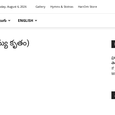
day, August 6, 2026
Gallery
Hymns & Stotras
HariOm Store
లుగు
ENGLISH
మన్యు కృతం)
ప్
తె
If
W