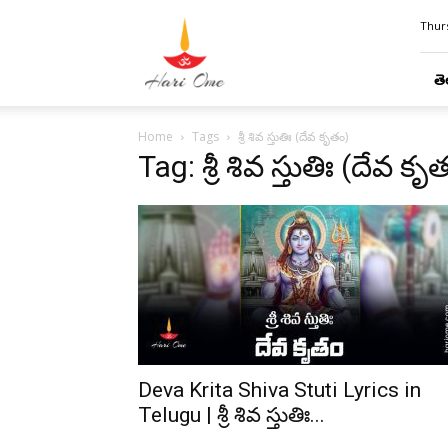
Hari
Thurs
Ome
తె
Home
Tags
శ్రీ శివ స్తుతిః (దేవ కృతం)
Tag: శ్రీ శివ స్తుతిః (దేవ కృ
Deva Krita Shiva Stuti Lyrics in
Telugu | శ్రీ శివ స్తుతిః...