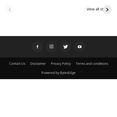
ఆషాఢ అమావాస్య:
ఆషాఢ పౌర్ణమి 2026:
పితృదేవతల ఆశీర్వాదం
ఇంద్రకీలాద్రి గిరి ప్రదక్షిణ
View all stories
పొందే పవిత్ర రోజు
Contact Us
Disclaimer
Privacy Policy
Terms and conditions
Powered by BytesEdge