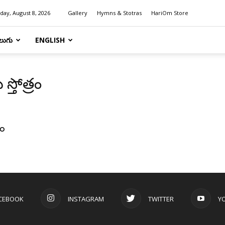
day, August 8, 2026
Gallery
Hymns & Stotras
HariOm Store
లుగు
ENGLISH
స్తోత్రం
రం
CEBOOK
INSTAGRAM
TWITTER
Y