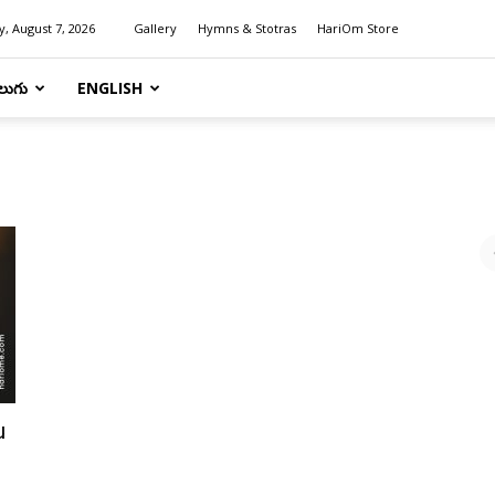
y, August 7, 2026
Gallery
Hymns & Stotras
HariOm Store
లుగు
ENGLISH
u