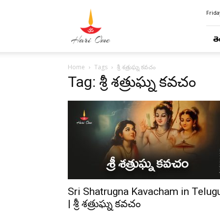
Hari
Frida
Ome
తె
Home
Tags
శ్రీ శత్రుఘ్న కవచం
Tag: శ్రీ శత్రుఘ్న కవచం
Sri Shatrugna Kavacham in Telug
| శ్రీ శత్రుఘ్న కవచం