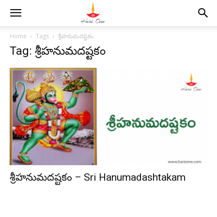
Home
Tags
శ్రీహనుమదష్టకం
Tag: శ్రీహనుమదష్టకం
శ్రీహనుమదష్టకం – Sri Hanumadashtakam