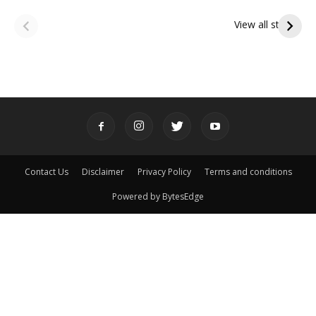
ఆషాఢ అమావాస్య:
ఆషాఢ పౌర్ణమి 2026:
పితృదేవతల ఆశీర్వాదం
ఇంద్రకీలాద్రి గిరి ప్రదక్షిణ
View all stories
పొందే పవిత్ర రోజు
Contact Us
Disclaimer
Privacy Policy
Terms and conditions
Powered by BytesEdge