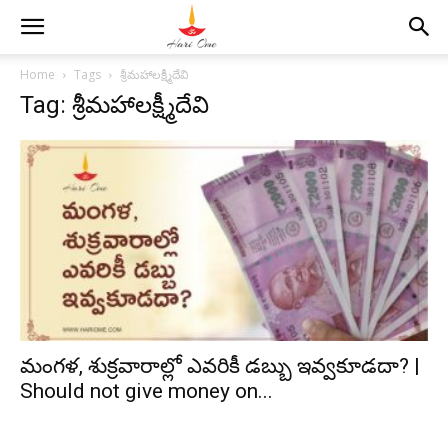
Home
Tags
శ్రీమహాలక్ష్మీదేవి
Tag: శ్రీమహాలక్ష్మీదేవి
మంగళ, శుక్రవారాల్లో ఎవరికీ డబ్బు ఇవ్వకూడదా? |
Should not give money on...