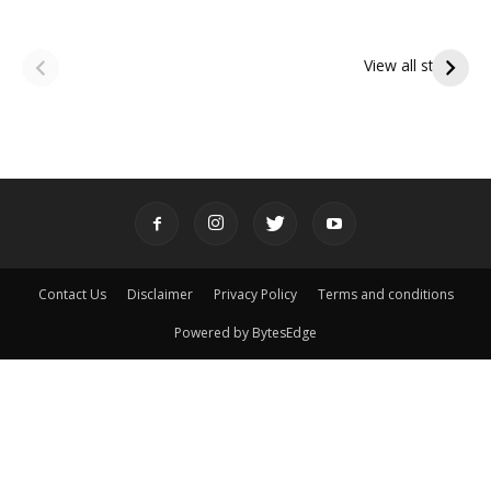
ఆషాఢ అమావాస్య:
ఆషాఢ పౌర్ణమి 2026:
పితృదేవతల ఆశీర్వాదం
ఇంద్రకీలాద్రి గిరి ప్రదక్షిణ
View all stories
పొందే పవిత్ర రోజు
Contact Us
Disclaimer
Privacy Policy
Terms and conditions
Powered by BytesEdge