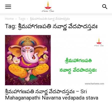
Home
Tags
శ్రీమహాగణపతి నవార్ణ వేదపాదస్తవః
Tag: శ్రీమహాగణపతి నవార్ణ వేదపాదస్తవః
శ్రీమహాగణపతి నవార్ణ వేదపాదస్తవః – Sri
Mahaganapathi Navarna vedapada stava