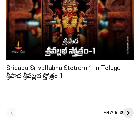
Sripada Srivallabha Stotram 1 In Telugu |
శ్రీపాద శ్రీవల్లభ స్తోత్రం 1
ఆషాఢ అమావాస్య:
ఆషాఢ పౌర్ణమి 2026:
పితృదేవతల ఆశీర్వాదం
ఇంద్రకీలాద్రి గిరి ప్రదక్షిణ
View all stories
పొందే పవిత్ర రోజు