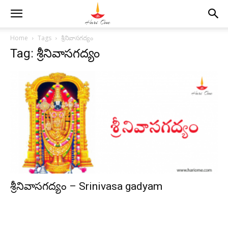
Home
Tags
శ్రీనివాసగద్యం
Tag: శ్రీనివాసగద్యం
శ్రీనివాసగద్యం – Srinivasa gadyam