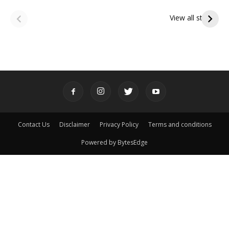
ఆషాఢ పౌర్ణమి 2026:
Tholi Ekadashi
ఇంద్రకీలాద్రి గిరి ప్రదక్షిణ
Shubhakanshalu
View all stories
Contact Us
Disclaimer
Privacy Policy
Terms and conditions
Powered by BytesEdge