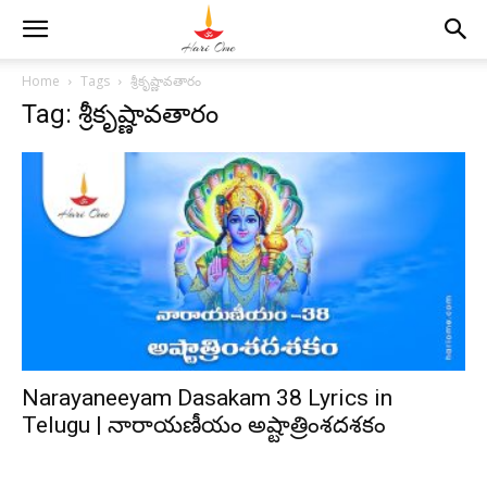
Home
Tags
శ్రీకృష్ణావతారం
Tag: శ్రీకృష్ణావతారం
Narayaneeyam Dasakam 38 Lyrics in
Telugu | నారాయణీయం అష్టాత్రింశదశకం