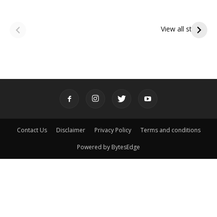
ఆషాఢ అమావాస్య:
ఆషాఢ పౌర్ణమి 2026:
పితృదేవతల ఆశీర్వాదం
ఇంద్రకీలాద్రి గిరి ప్రదక్షిణ
View all stories
పొందే పవిత్ర రోజు
Contact Us
Disclaimer
Privacy Policy
Terms and conditions
Powered by BytesEdge