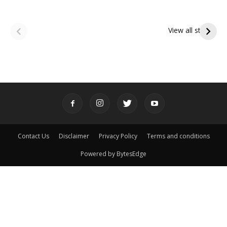
ఆషాఢ అమావాస్య:
ఆషాఢ పౌర్ణమి 2026:
పితృదేవతల ఆశీర్వాదం
ఇంద్రకీలాద్రి గిరి ప్రదక్షిణ
View all stories
పొందే పవిత్ర రోజు
Contact Us
Disclaimer
Privacy Policy
Terms and conditions
Powered by BytesEdge