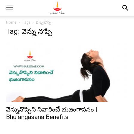
Home
Tags
వెన్ను నొప్పి
Tag: వెన్ను నొప్పి
వెన్నునొప్పిని నివారించే భుజంగాసనం |
Bhujangasana Benefits