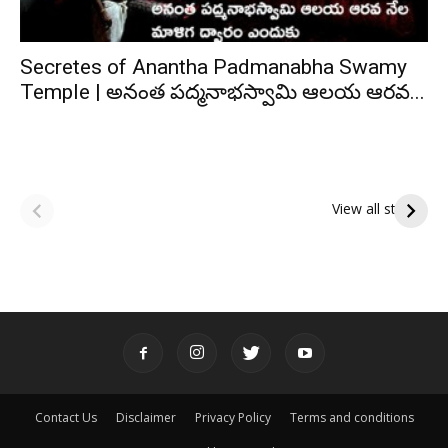
Secretes of Anantha Padmanabha Swamy
Temple | అనంత పద్మనాభస్వామి ఆలయ ఆరవ...
ఆషాఢ అమావాస్య:
ఆషాఢ పౌర్ణమి 2026:
పితృదేవతల ఆశీర్వాదం
ఇంద్రకీలాద్రి గిరి ప్రదక్షిణ
View all stories
పొందే పవిత్ర రోజు
Contact Us
Disclaimer
Privacy Policy
Terms and conditions