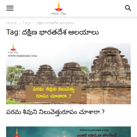
Home
Tags
దక్షిణ భారతదేశ ఆలయాలు
Tag: దక్షిణ భారతదేశ ఆలయాలు
పరమ శివుని నిలువెత్తురూపం చూశారా.?