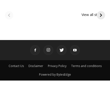
ఆషాఢ అమావాస్య:
ఆషాఢ పౌర్ణమి 2026:
పితృదేవతల ఆశీర్వాదం
ఇంద్రకీలాద్రి గిరి ప్రదక్షిణ
View all stories
పొందే పవిత్ర రోజు
Contact Us
Disclaimer
Privacy Policy
Terms and conditions
Powered by BytesEdge