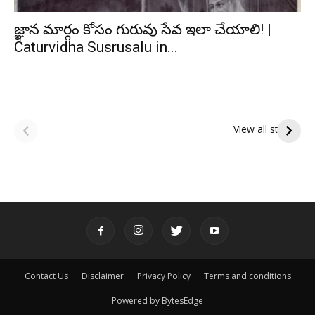
జ్ఞాన మార్గం కోసం గురువు సేవ ఇలా చేయాలి! |
Caturvidha Susrusalu in...
ఆషాఢ అమావాస్య:
ఆషాఢ పౌర్ణమి 2026:
పితృదేవతల ఆశీర్వాదం
ఇంద్రకీలాద్రి గిరి ప్రదక్షిణ
View all stories
పొందే పవిత్ర రోజు
Contact Us
Disclaimer
Privacy Policy
Terms and conditions
Powered by BytesEdge