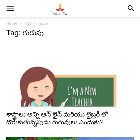
Home
Tags
గురువు
Tag: గురువు
శాస్త్రాలు అన్ని ఆన్ లైన్ మరియు లైబ్రరీ లో
దొరుకుతున్నపుడు గురువులు ఎందుకు?