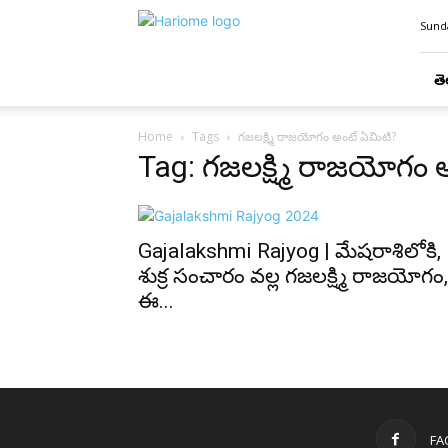
Hari
Sunda
Ome
తె
Home
Tags
గజలక్ష్మి రాజయోగం అంటే ఏమిటి?
Tag: గజలక్ష్మి రాజయోగం 
Gajalakshmi Rajyog | మేషరాశిలోకి,
శుక్ర సంచారం వల్ల గజలక్ష్మి రాజయోగం,
ఈ...
FA