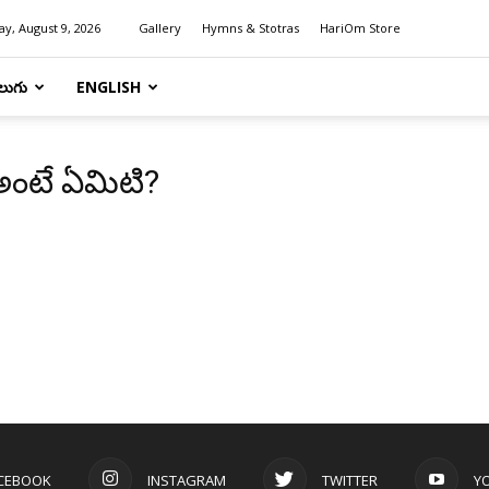
y, August 9, 2026
Gallery
Hymns & Stotras
HariOm Store
లుగు
ENGLISH
అంటే ఏమిటి?
CEBOOK
INSTAGRAM
TWITTER
Y