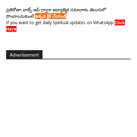
ప్రతిరోజూ వాట్స్ ఆప్ ద్వారా ఆధ్యాత్మిక సమాచారం తెలుగులో
పొందాలనుకుంటే
ఇక్కడ క్లిక్ చేయండి
If you want to get daily Spiritual updates on WhatsApp
Click
Here
Advertisement