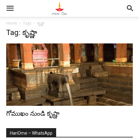
Home
Tags
కృష్ణా
Tag: కృష్ణా
గోముఖం నుండి కృష్ణా
HariOme – WhatsApp