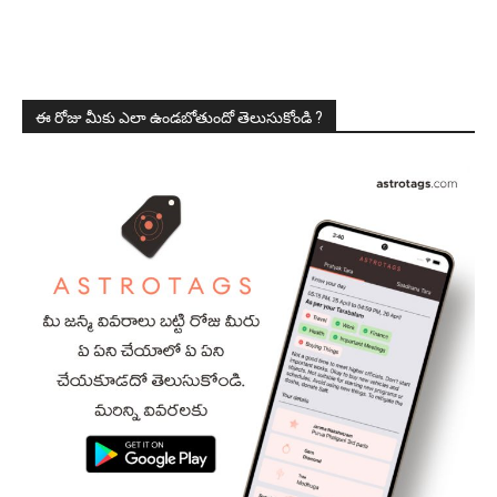
ఈ రోజు మీకు ఎలా ఉండబోతుందో తెలుసుకోండి ?