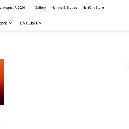
y, August 7, 2026
Gallery
Hymns & Stotras
HariOm Store
లుగు
ENGLISH
.