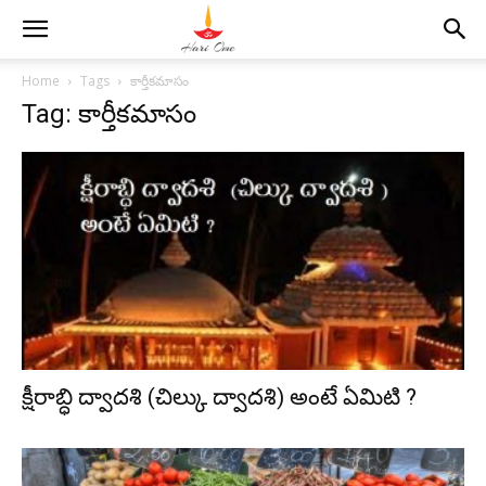
Home
Tags
కార్తీకమాసం
Tag: కార్తీకమాసం
క్షీరాబ్ధి ద్వాదశి (చిల్కు ద్వాదశి) అంటే ఏమిటి ?