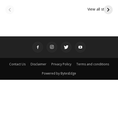
ఆషాఢ అమావాస్య:
ఆషాఢ పౌర్ణమి 2026:
పితృదేవతల ఆశీర్వాదం
ఇంద్రకీలాద్రి గిరి ప్రదక్షిణ
View all stories
పొందే పవిత్ర రోజు
Contact Us
Disclaimer
Privacy Policy
Terms and conditions
Powered by BytesEdge