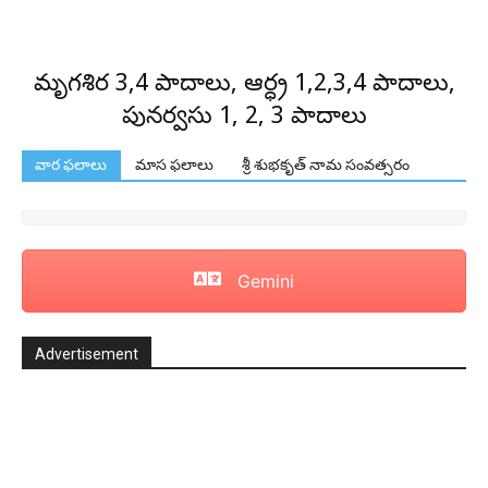
మృగశిర 3,4 పాదాలు, ఆర్ధ్ర 1,2,3,4 పాదాలు,
పునర్వసు 1, 2, 3 పాదాలు
వార ఫలాలు
మాస ఫలాలు
శ్రీ శుభకృత్ నామ సంవత్సరం
Gemini
Advertisement