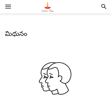
మిధునం