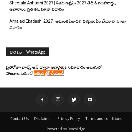
Sheetala Ashtami 2027 | శీతల అష్టమి 2027 తేదీ & ముహూర్తం,
ఆచారాలు, వ్రత కథ, పూజా విధానం
Amalaki Ekadashi 2027 | అమలక ఏకాదశి, విశిష్టత, ఏం చేయాలి, పూజా
విధానం
హరి ఓం – WhatsApp
ప్రతిరోజూ వాట్స్ ఆప్ ద్వారా ఆధ్యాత్మిక సమాచారం తెలుగులో
పొందాలనుకుంటే
ఇక్కడ క్లిక్ చేయండి
Contact Us
Disclaimer
Privacy Policy
Terms and conditions
Powered by BytesEdge