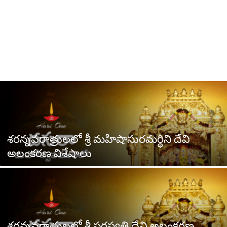
శరన్నవరాత్రులలో శ్రీ మహిషాసురమర్ధిని దేవి
అలంకరణ విశేషాలు
శరన్నవరాత్రులలో శ్రీ సరస్వతి దేవి అలంకరణ