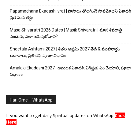
Papamochana Ekadashi vrat | పాపాలు తొలగించే పాపమోచని ఏకాదశి
వ్రత మహత్యం
Masa Shivaratri 2026 Dates | Masik Shivaratri | మాస శివరాత్రి
ఎందుకు, ఎలా జరుపుకోవాలి?
Sheetala Ashtami 2027 | శీతల అష్టమి 2027 తేదీ & ముహూర్తం,
ఆచారాలు, వ్రత కథ, పూజా విధానం
Amalaki Ekadashi 2027 | అమలక ఏకాదశి, విశిష్టత, ఏం చేయాలి, పూజా
విధానం
Hari Ome – WhatsApp
If you want to get daily Spiritual updates on WhatsApp
Click
Here